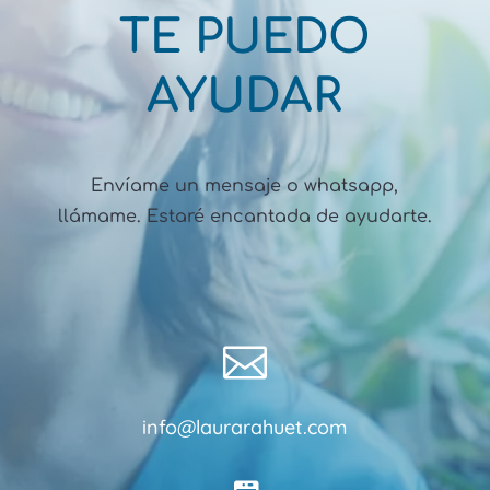
TE PUEDO
AYUDAR
Envíame un mensaje o whatsapp,
llámame. Estaré encantada de ayudarte.

info@laurarahuet.com