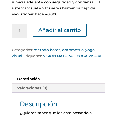
era:
es:
ir hacia adelante con seguridad y confianza. El
15,00 €.
9,00 €.
sistema visual en los seres humanos dejó de
evolucionar hace 40.000.
Visión
Añadir al carrito
Y
Evolución
cantidad
Categorías:
metodo bates
,
optometria
,
yoga
visual
Etiquetas:
VISION NATURAL
,
YOGA VISUAL
Descripción
Valoraciones (0)
Descripción
¿Quieres saber que les esta pasando a