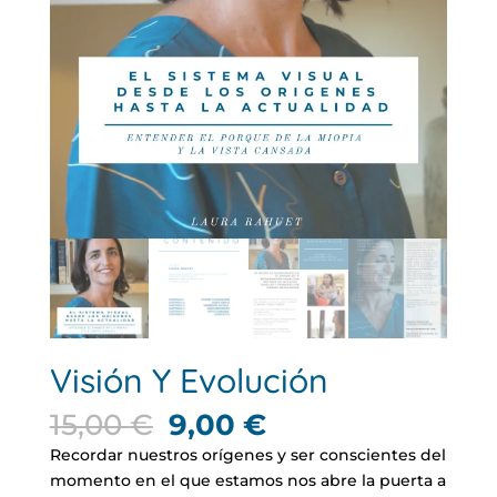
Visión Y Evolución
El
El
15,00
€
9,00
€
precio
precio
Recordar nuestros orígenes y ser conscientes del
original
actual
momento en el que estamos nos abre la puerta a