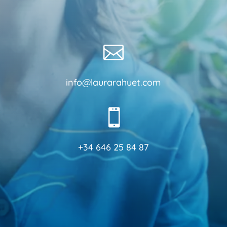

info@laurarahuet.com

+34 646 25 84 87