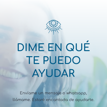
DIME EN QUÉ
TE PUEDO
AYUDAR
Envíame un mensaje o whatsapp,
llámame. Estaré encantada de ayudarte.