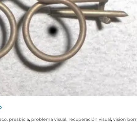
?
seco
,
presbicia
,
problema visual
,
recuperación visual
,
vision bor