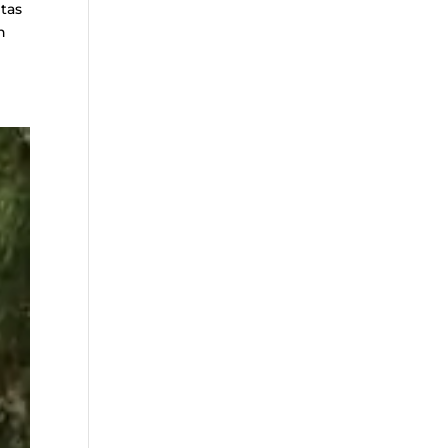
etas
n