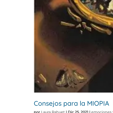
Consejos para la MIOPIA
por
Laura Rahuet
|
Dic 25, 2021
|
emociones v