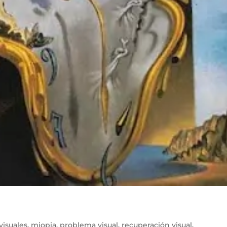
isuales
,
miopia
,
problema visual
,
recuperación visual
,