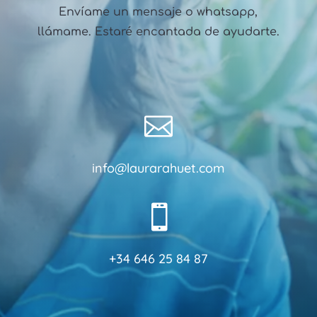
Envíame un mensaje o whatsapp,
llámame. Estaré encantada de ayudarte.

info@laurarahuet.com

+34 646 25 84 87